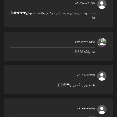
0939***8317
محمد رضا علیمردانی هنرمند درجه یک یدونه ست بمونی💖💖💝💝🥰
🥰
0930***9548
یوز پلنگ ☹️🇮🇷
0914***2271
به به یوز پلنگ ایرانی🇮🇷🥺🥹
0914***2271