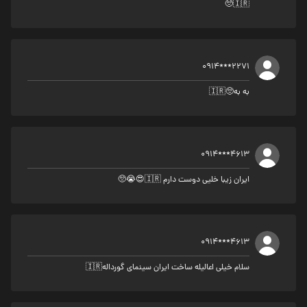
🇮🇷🥺
0914***2271
به به🥺🇮🇷
0914***4613
ایران زیبا خلیی دوست دارم 🇮🇷😍😭🥺
0914***4613
سلام خيلي اعالیله ساخت ایران سینمای گورداله🇮🇷