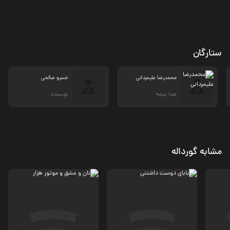
ستارگان
محمدرضا علیمردانی
خسرو صالحی
صدا پیشه
نویسنده
مشابه گورداله