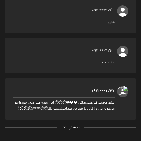
0921***9742
عالی
0921***9742
عالییییییی
0920***0730
فقط محمدرضا علیمردانی ❤️❤️❤️🥺🥺🥺 این همه صداهای جورواجور
می‌تونه دراره ! 👌🏻😍😍 بهترین صداپیشست 👌🏻🪽🪽🥲🥲🥰🥰🥰🥰
بیشتر