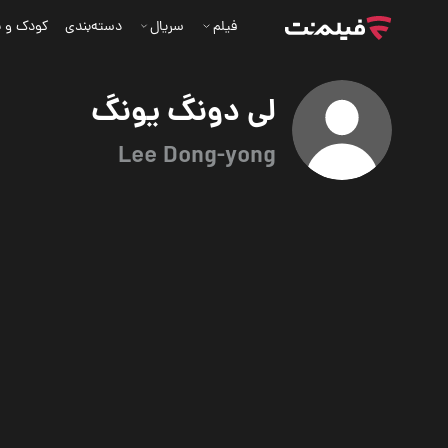
فیلم
سریال
دسته‌بندی
کودک و ن
لی دونگ یونگ
Lee Dong-yong