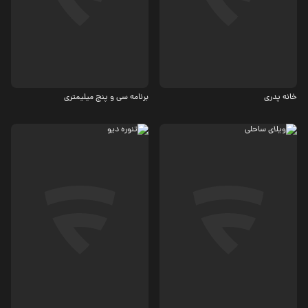
درام
بیوگرافی
6.7
خانه پدری
برنامه سی و پنج میلیمتری
درام
کمدی
6.4