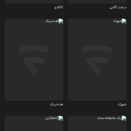
درخت گلابی
کاکادو
درام
درام، اجتماعی
5.9
شهرک
هت‌تریک