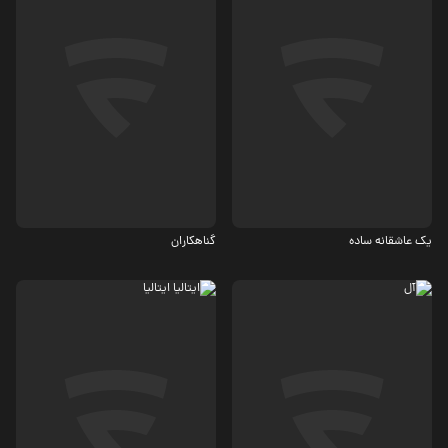
درام
جنایی، معمایی
5.7
4.6
یک عاشقانه ساده
گناهکاران
ترسناک، درام
درام، کمدی