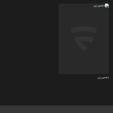
کمدی
4.2
دشمن زن