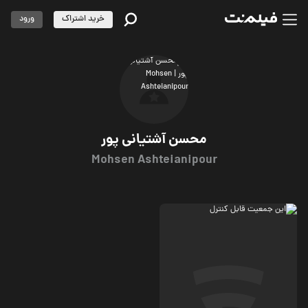
خرید اشتراک
ورود
محسن آشتیانی پور
Mohsen Ashteianipour