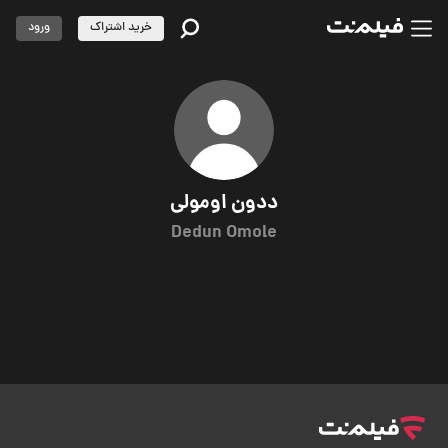
خرید اشتراک
ورود
ددون اومولی
Dedun Omole