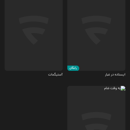
جنگی
درام
5.2
6.8
رایگان
ایستاده در غبار
آستیگمات