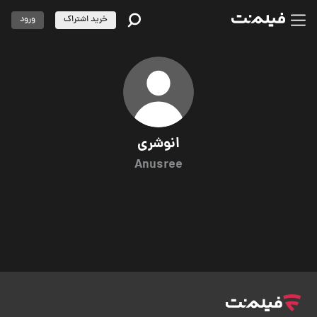
خرید اشتراک
ورود
انوشری
Anusree