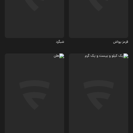
درام
اکشن، کمدی
3.5
قرمز یواش
شبگرد
درام
درام
4.8
5.5