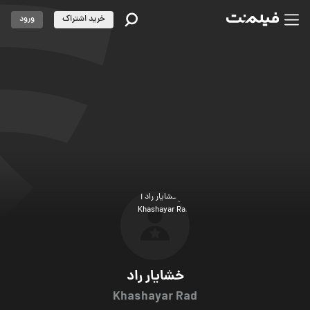
خرید اشتراک
ورود
خشایار راد
Khashayar Rad