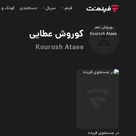
فیلم
سریال
دسته‌بندی
کودک و ن
کوروش عطایی
Kourosh Ataee
درام، مستند
7.1
در جستجوی فریده