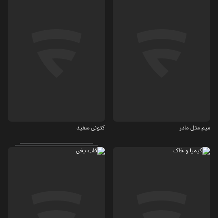
درام
اجتماعی
3.5
7.5
میم مثل مادر
کتونی سفید