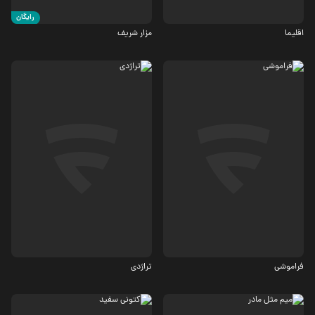
5
رایگان
اقلیما
مزار شریف
درام
درام
فراموشی
تراژدی