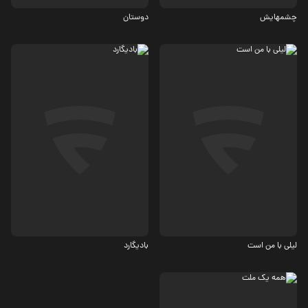
چشمهایش
دوستان
درام، کمدی
درام، اجتماعی
6
7.5
لیلی با من است
بادیگارد