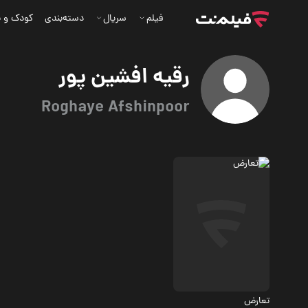
فیلم
سریال
دسته‌بندی
کودک و ن
رقیه افشین پور
Roghaye Afshinpoor
اجتماعی، درام
تعارض