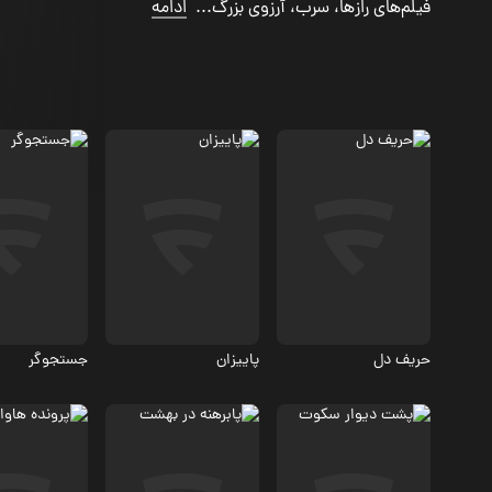
فیلم‌های رازها، سرب، آرزوی بزرگ...
ادامه
درام
اجتماعی، درام
درام
6.8
حریف دل
پاییزان
جستجوگر
درام
درام
اجتماعی