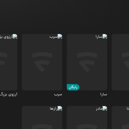
درام
اجتماعی،
درام
.3
6.6
رایگان
سارا
سرب
آرزوی بزرگ
درام