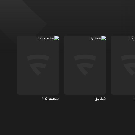
 کمدی
کمدی
اجتماعی، درام
4.8
8
شقایق
ساعت 25