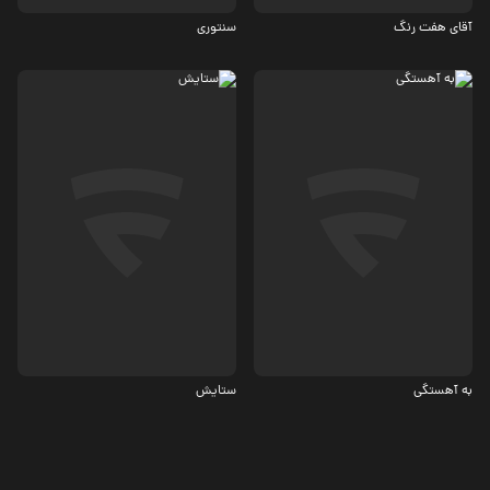
آقای هفت رنگ
سنتوری
درام
اجتماعی
5.7
6
به آهستگی
ستایش