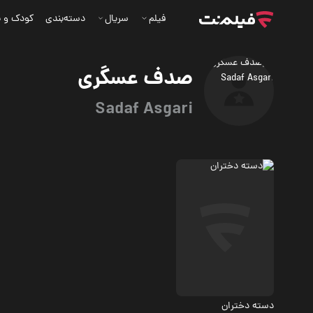
فیلم
سریال
دسته‌بندی
کودک و ن
صدف عسگری
Sadaf Asgari
درام، جنگی
4.7
دسته دختران