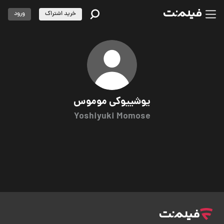
خرید اشتراک
ورود
یوشییوکی موموس
Yoshiyuki Momose