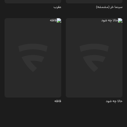
سینما خر (مشمشه)
عقرب
اجتماعی
اکشن، جنایی
حالا چه شود
قافله