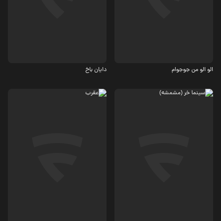
درام
اجتماعی، درام
الو الو من جوجوام
دایان باخ
درام، کمدی
اکشن
4.8
5.5