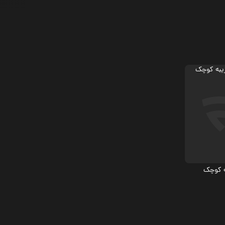
م
ه کوچک