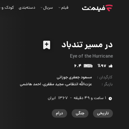
فیلم
سریال
دسته‌بندی
کودک و ن
در مسیر تندباد
Eye of the Hurricane
6.4
%97
کارگردان
:
مسعود جعفری جوزانی
بازیگر
:
عزت‌الله انتظامی، مجید مظفری، احمد هاشمی
1 ساعت و 49 دقیقه
-
1367
‌ ایران
تاریخی
جنگی
درام