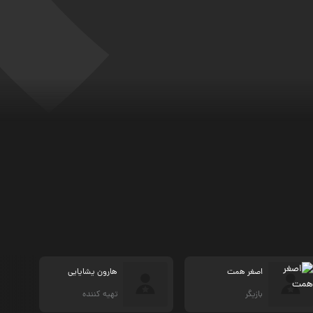
اصغر همت
هارون یشایایی
بازیگر
تهیه کننده