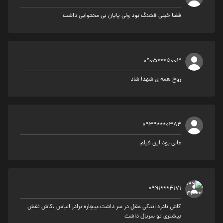
فضا خیلی قشنگ بود ولی پایان بی محتوایی داشت
0905***5003
روح همه ی شهدا شاد
0939***0384
عالی بود این فیلم
0991***4171
کاش نادره اندکی عقل در سر داشت،بیچاره برادر الیاس ،کاش نقش
بیشتری تو سریال داشت