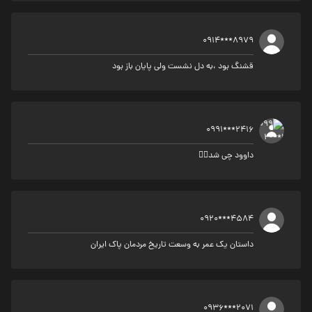
0914***8979
قشنگ بود ،به دل نشست ولی پایان باز بود
0991***2416
داوود چی شد🙂‍↔️
0920***4584
داستان یک عمر به وسعت تاریخ مردمان پاک ایران
0936***2071