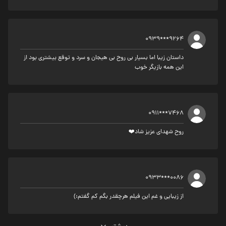
0939***9264
داستان زیبا اما بسیار بی روح بی هیجان و سرد و توقع بیشتری بود از
این همه بازیگر خوب
0911***7468
روح شهدای عزیز شاد❤️
0933***0086
از زیبایی و غم این فیلم هرچقدر بگم کم گفتم:)