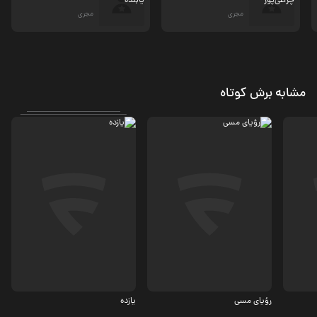
مجری
مجری
مشابه برش کوتاه
درام
ورزشی
رؤیای مسی
یازده