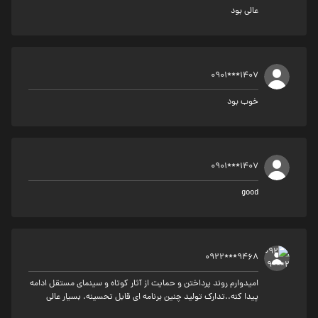
عالی بود
0901***1407
خوب بود
0901***1407
good
0922***9468
امیدوارم روند پرداختن و حمایت از آثار کوتاه و سینمای مستقل ادامه
پیدا کنه..تدارک تولید چنین برنامه ای قابل تحسینه. بسیار عالی