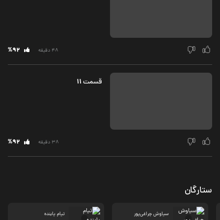
%92
48 دقیقه
11
قسمت‌
%92
38 دقیقه
ستارگان
سیاوش چراغی‌پور
تیام یابنده