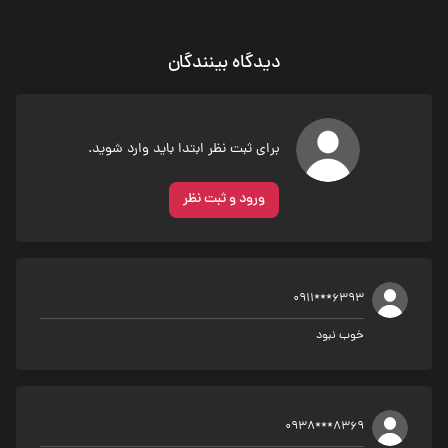
دیدگاه بینندگان
برای ثبت نظر ابتدا باید وارد شوید.
ورود و ثبت نظر
0911***6393
خوب نبود
0938***8369