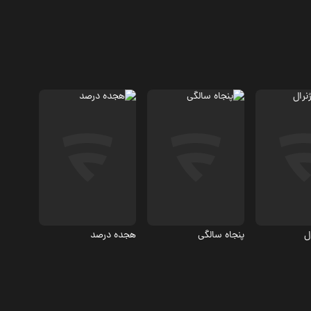
نگی
مستند
مستند
ل
هجده درصد