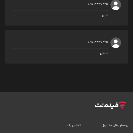
0901***7491
عالی
0901***7491
عالللل
پرسش‌های متداول
تماس با ما