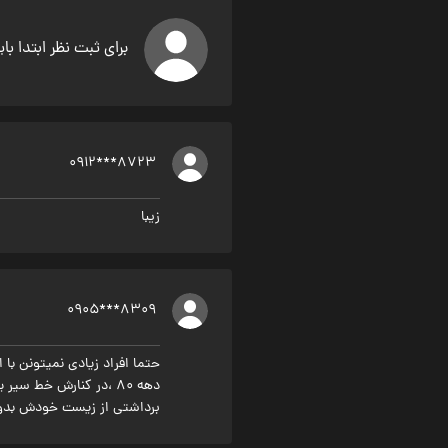
برای ثبت نظر ابتدا با
0912***8723
زیبا
0905***8309
حتما افراد زیادی نمیتونن با 
دهه ۸۰ ،در کنارش خط 
برداشتی از زیست خودش بدو