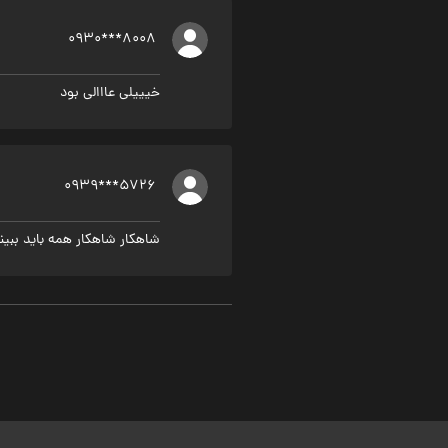
0930***8008
خیییلی عااالی بود
0939***5726
شاهکار شاهکار همه باید ببین