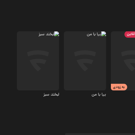
نلاین
ماعی
اجتماعی، درام
درام، اجتماعی
3
به زودی
بیا با من
لبخند سبز