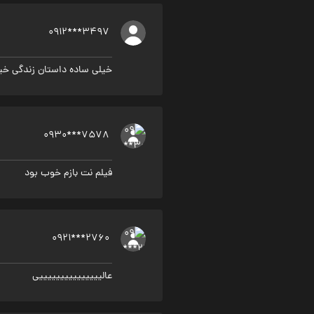
0912***3497
خیلی ساده داستان زندگی خیل
0930***7578
فیلم نت بازم خوب بود
0921***2760
عالیییییییییییییییی