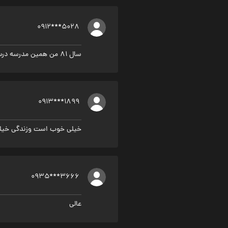
0912***5028
سال ۸۱ من همین مدرسه درس میخوندم، فیلم برداری میکردن ، ماهم داخل صف مدرسه بودیم. قشنگ یادم اومد
0913***1899
خیلی خوب است وزندگی خیلی 
0935***3666
عالی