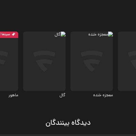
سینما آ
اجتماعی
اجتماعی، درام
درام، اجت
.8
6.8
6.6
معجزه خنده
گال
ماهور
دیدگاه بینندگان