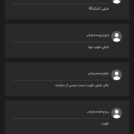
خیلی کشک🤣
0912***5759
خیلی خوب بود
0990***7142
عالی خیلی خوب تست مرسی از سازنده
0912***3770
خوب