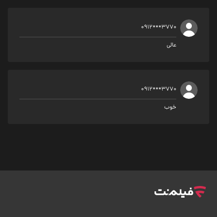
0912***3770
عالی
0912***3770
خوب