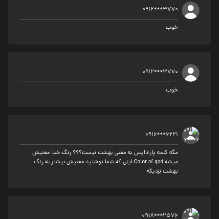
0912***3770
خوب
0912***3770
خوب
0916***6221
مگه کلمه پارادایس به معنی بهشت نیست؟؟؟ رنگ خدا معنیش
میشه Color of god اینی که شما نوشتید معنیش بیشتر به رنگ
بهشت نزدیکه
0918***2576