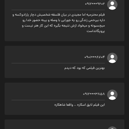
0912***9202
فیلم محترمیه اما مجیدی در بیان فلسفه شخصیش دچار پارادوکسه و
داره بیرحمی زندگی رو یه جورایی با وصله و پینه حضور خدا رو
میچسبونه و میخواد ازش نتیجه بگیره که این کار هنر نیست و
پروپگانداست
0901***8704
بهترین فیلمی که بود که دیدم
0912***3858
این فیلم لایق اسکاره .. واقعا شاهکاره