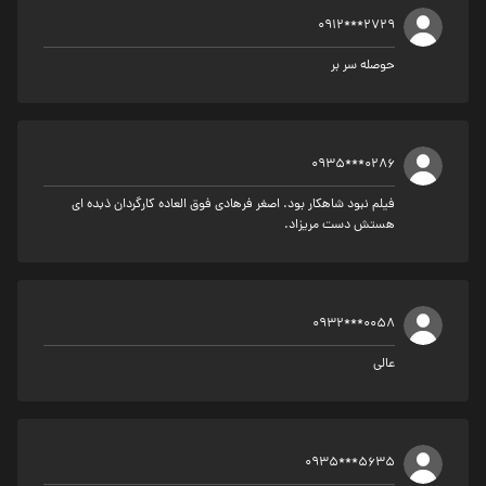
0912***2729
حوصله سر بر
0935***0286
فیلم نبود شاهکار بود. اصغر فرهادی فوق العاده کارگردان ذبده ای
هستش دست مریزاد.
0932***0058
عالی
0935***5635