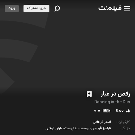
خرید اشتراک
ورود
رقص در غبار
Dancing in the Dus
6.7
%87
کارگردان
:
اصغر فرهادی
بازیگر
:
فرامرز قریبیان، یوسف خداپرست، باران کوثری