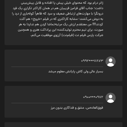
ژانر درام بود که محتوای خیلی پیش پا افتاده و قابل پیش‌بینی
داشت؛ جناب آقای فرامرز قریبیان هم در همان کاراکتر تکراریِ یک فرد
درونگرا با مهارت‌های ارتباطی ضعیف و سرد که ظاهراً کوله‌باری از درد را
به دوش می‌کشند؛ مشابه کاراکتری که در فیلم «خروج» هم اَکت
کردند‼‼ من معتقدم ارزش یک مرتبه‌تماشا کردن هم ندارد! به هر
صورت، برای تیم محترم تولیدکننده این پراداکت هنری و همچنین
شرکت پارس فیلم نت (فیلم‌نت) آرزوی موفقیت می‌کنم.
0992***7873
بسیار عالی ولی کاش پایانش معلوم میشد
0900***0972
فوق‌العاده‌س، عشق و فداکاری بدون مرز