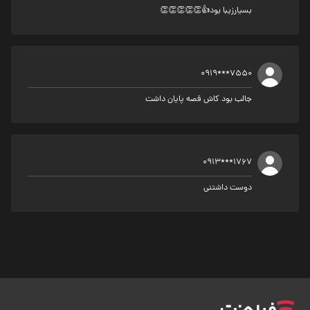
بسیارزیبا بود👍👏👏👏👏👏
0919***7550
جالب بود کاش قصه پایان داشت
0913***1767
دوست داشتنی