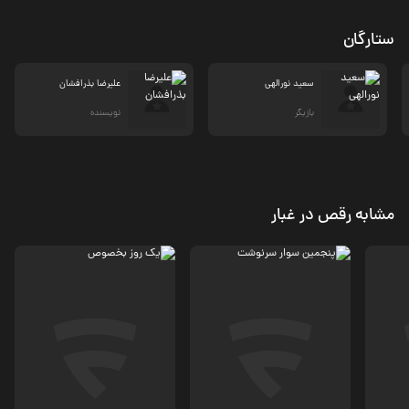
ستارگان
سعید نورالهی
علیرضا بذرافشان
بازیگر
نویسنده
مشابه رقص در غبار
درام
درام