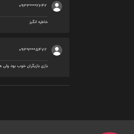
0933***2642
خاطره انگیز
0939***5472
بازی بازیگران خوب بود ولی