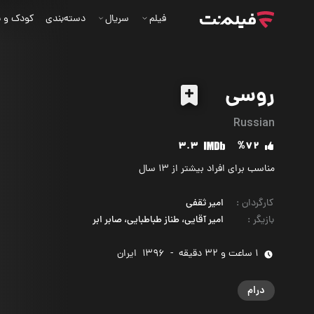
فیلم
سریال
دسته‌بندی
کودک و ن
روسی
Russian
3.3
%72
مناسب برای افراد بیشتر از 13 سال
کارگردان
:
امیر ثقفی
بازیگر
:
امیر آقایی، طناز طباطبایی، صابر ابر
1 ساعت و 32 دقیقه
-
1396
‌ ایران
درام