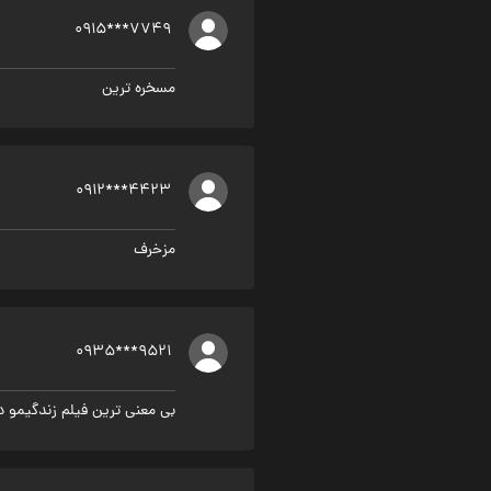
0915***7749
مسخره ترین
0912***4423
مزخرف
0935***9521
بی معنی ترین فیلم زندگیمو د