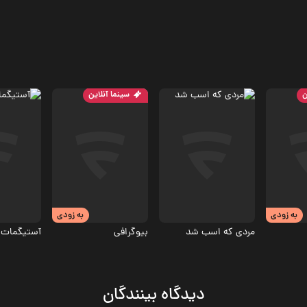
ن
سینما آنلاین
درام
درام
درام
.2
6.3
به زودی
به زودی
مردی که اسب شد
بیوگرافی
آستیگمات
دیدگاه بینندگان