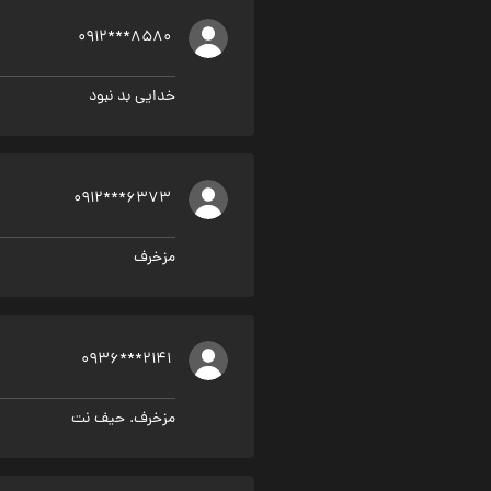
0912***8580
خدایی بد نبود
0912***6373
مزخرف
0936***2141
مزخرف. حیف نت