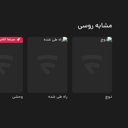
مشابه روسی
سینما آنلای
درام
درام
درام
3.8
7.2
دوچ
راه طی‌ شده
وحشی