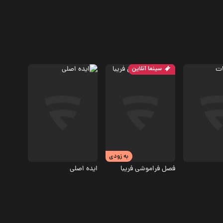
سینما آنلاین
درام
درام
5.2
5
به زودی
فصل فراموشی فریبا
ایده اصلی