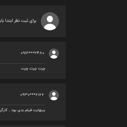
برای ثبت نظر ابتدا با
0912***2480
چرت چرت چرت
0930***6166
بینهایت فیلم بدی بود . کارگ