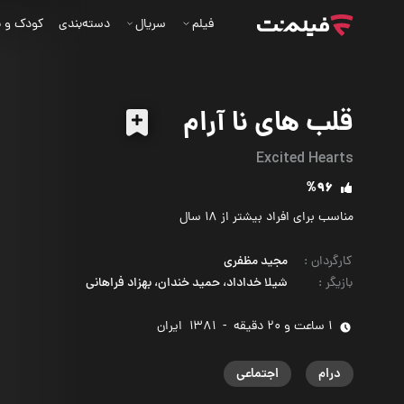
فیلم
سریال
دسته‌بندی
کودک و ن
قلب های نا آرام
Excited Hearts
%96
مناسب برای افراد بیشتر از 18 سال
کارگردان
:
مجید مظفری
بازیگر
:
شیلا خداداد، حمید خندان، بهزاد فراهانی
1 ساعت و 20 دقیقه
-
1381
‌ ایران
درام
اجتماعی