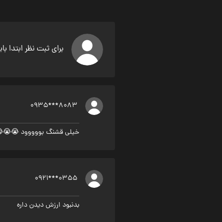
برای ثبت نظر ابتدا با
0935***8083
خیلی قشنگ بووووود 😭😭
0921***0355
بدنبود ارزش دیدن داره