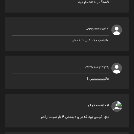
قشنگ و خنده دار بود
0996***2844
عالیه،نزدیک ۴ بار دیدمش
0937***3438
عالیییییییییی🌷
0902***7124
تنها فیلمی بود که برای دیدنش ۴ بار سینما رفتم