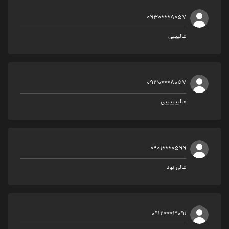
0930***8057
عالیییی
0930***8057
عالییییییی
0901***0599
عالی بود
0912***3091