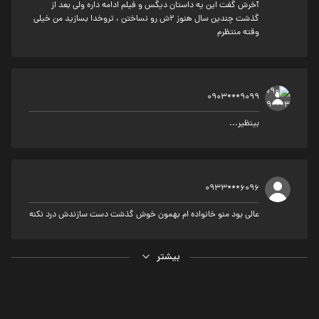
آخرش گفت این یه داستان دیگس و فیلم ادامه داره ولی بعد از
گذشت چندین سال هنوز ۲ش رو نساختن ، تروخدا بسازید من خیلی
وقته منتظرم
0903***9099
بینظیر...
0933***6096
عالی بود منو خانواده ام بهمون خوش گذشت دست سازندش درد نکنه
بیشتر