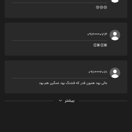
😢😢😢
0912***0714
👏🏽👏🏽
0911***2071
عالی بود همون قدر که قشنگ بود غمگین هم بود
بیشتر