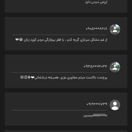
ارزش دیدن دارد
0905***8218
از غم مشکل سربازی گریه کنم ، یا فقر بیچارگی مردم کورد زبان 😭💔
0935***3032
پرچمت بالاست میثم مجاوری عزیز، همیشه درخشانی❤️💎👏🏼
0919***1739
عااااااللللللللیییییی