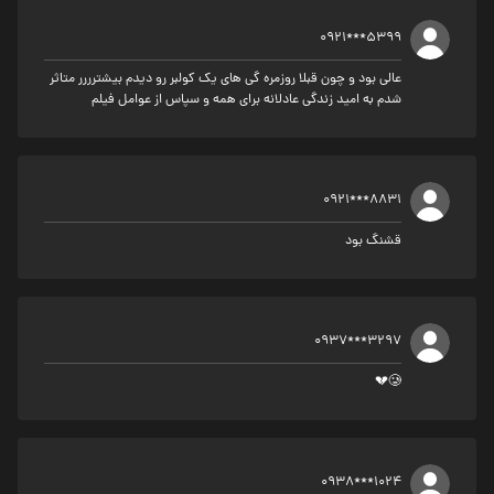
0921***5399
عالی بود و چون قبلا روزمره گی های یک کولبر رو دیدم بیشترررر متاثر
شدم به امید زندگی عادلانه برای همه و سپاس از عوامل فیلم
0921***8831
قشنگ بود
0937***3297
🥲💔
0938***1024