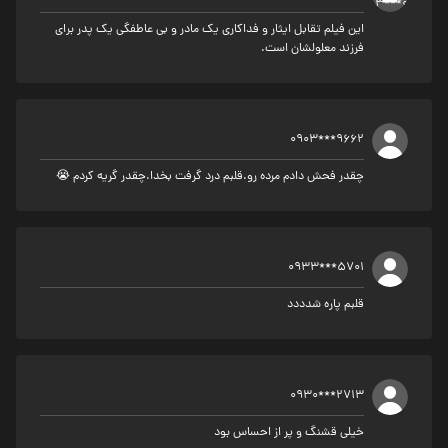
این فیلم تقابل ایثار و فداکاری یک مادر و بی عاطفگی یک پدر برای
فرزند معلولشان است.
0903***9662
چقدر فحش دادم مرده رو.قلبم درد گرفت بخدا.چقدر گریه کردم 😭
0933***5701
قلبم پاره شدددد
0930***2713
خیلی قشنگ و پر از احساس بود