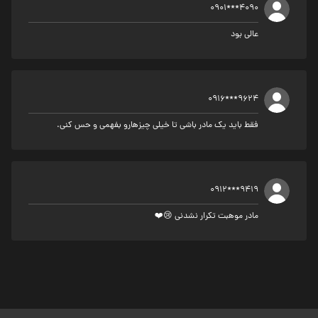
0901***4090
عالی بود
0916***9624
فقط باید یک مادر باشی تا خیلی چیزهارو بفهمی و حس کنی.
0912***9419
مادر موهبت تكرار نشدني 😢❤️