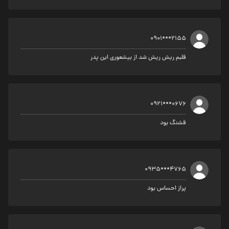
0901***2155
قلبم ریش ریش شد از بیشعوری این پدر
0921***0676
قشنگ بود
0935***4765
پراز احساس بود