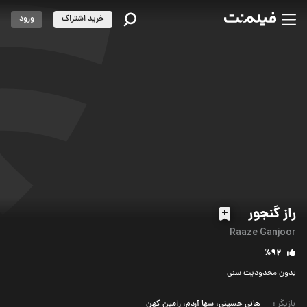
خرید اشتراک
ورود
راز گنجور
Raaze Ganjoor
%92
بدون محدودیت سنی
بازیگر
:
هانی حسینی، سها آردم، رامین کهن