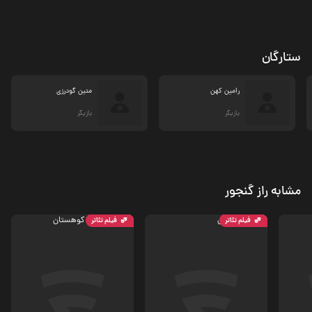
ستارگان
رامین کهن
متین گودرزی
بازیگر
بازیگر
مشابه راز گنجور
فیلم تئاتر
فیلم تئاتر