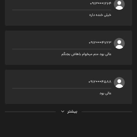
0913***1264
خیلی خنده داره
0912***4723
عالی بود منم میخوام باهاش بجنگم
0912***4588
عالی بود
بیشتر