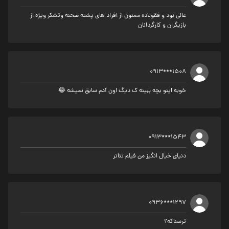
عالی بود و فقولاده ممنون از افراد های پشته صحنه وتشکر ویژه از
بازیگران و کارگردانان
0913***1508
خوبه اینو بچه ببینه ک دیگ اون آدم سابق نمیشه 😂
0913***1543
دنیای خیال انگيز من فیلم تئاتر
0936***1297
ترسناکه؟