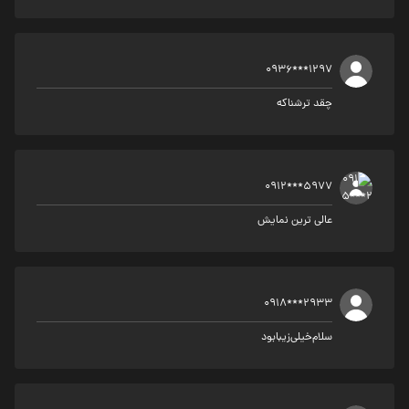
0936***1297
چقد ترشناکه
0912***5977
عالی ترین نمایش
0918***2933
سلام‌خیلی‌زیبا‌بو‌د