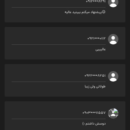
0912***8291
😉پیشنهاد میکنم ببینید عالیه
0921***0112
عالیییی
0922***8251
طولانی ولی زیبا
0903***7557
دوسش داشتم :)