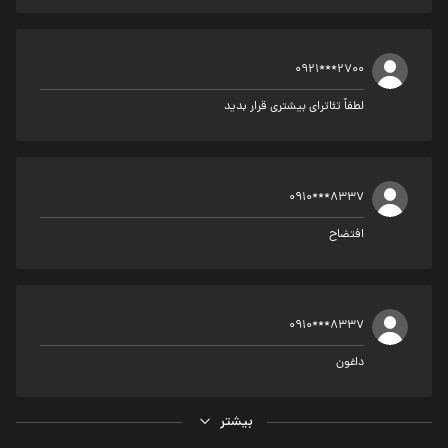
0921***2700
لطفاً تئاترای بیشتری قرار بدید
0910***8337
افتضاح
0910***8337
داغون
بیشتر