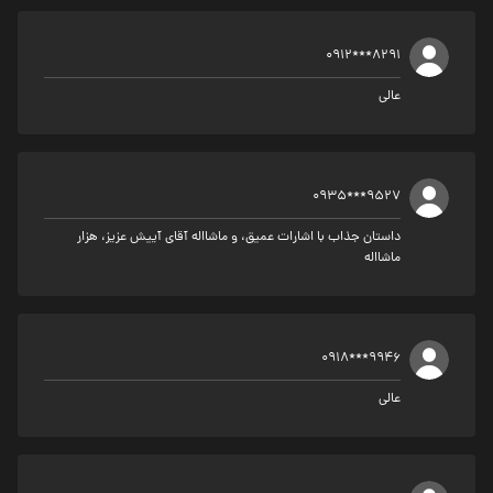
0912***8291
عالی
0935***9527
داستان جذاب با اشارات عمیق، و ماشااله آقای آییش عزیز، هزار
ماشااله
0918***9946
عالی