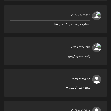
0935***3032
اسطوره شرافت علی کریمی ❤️✌️
0935***0695
زنده باد علی کریمی
0936***8680
سلطان علی کریمی ❤️
0936***9538