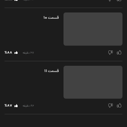
10
قسمت‌
%88
67 دقیقه
11
قسمت‌
%87
86 دقیقه