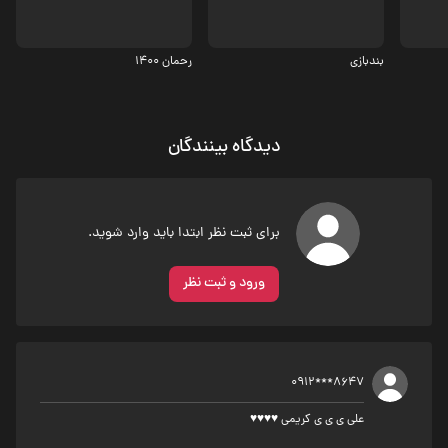
4.5
بندبازی
رحمان 1400
دیدگاه بینندگان
برای ثبت نظر ابتدا باید وارد شوید.
ورود و ثبت نظر
0912***8647
علی ی ی ی کریمی ♥️♥️♥️♥️