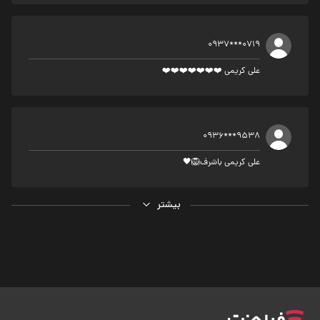
0937***0719
علی کریمی ❤️❤️❤️❤️❤️❤️❤️
0936***9538
علی کریمی باشرف🦁🖤
بیشتر