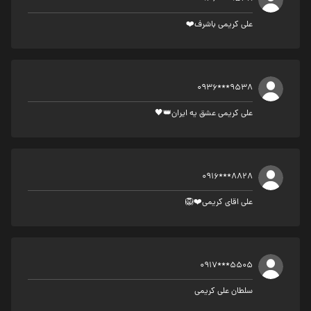
علی کریمی باشرف❤️
0936***9538
علی کریمی عشق یه ایران👑🖤
0916***8828
علی اقای کریمی❤️🦁
0917***5505
سلطان علی کریمی