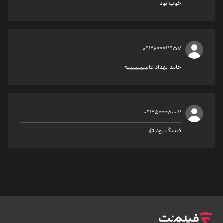
خوب بود
0936***2957
حامد بهداد عالییییییییه
0935***8002
قشنگ بود 👍