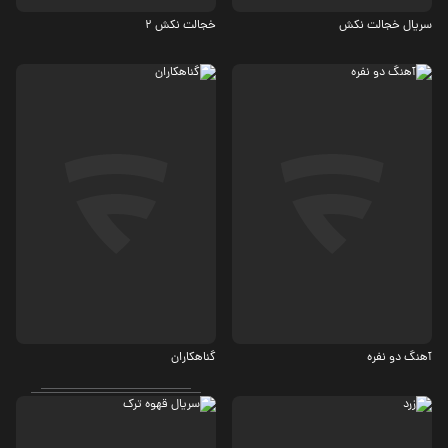
سریال خجالت نکش
خجالت نکش 2
کمدی
جنایی، معمایی
5.7
2.6
آهنگ دو نفره
گناهکاران