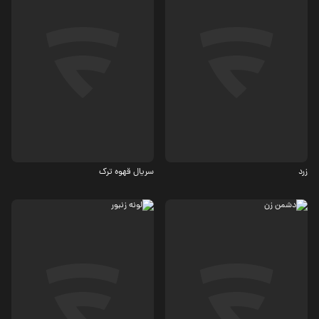
درام
ماجرایی، درام
5.2
زرد
سریال قهوه ترک
کمدی
کمدی