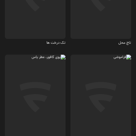
درام
درام
5.7
تاج محل
تک درخت ها
درام
درام
6.6