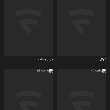
اکشن، جنگی
ماجرایی، درام
7.6
دوئل
کیمیا و خاک
کمدی
درام