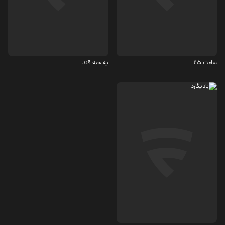
7.1
4.8
ساعت 25
یه حبه قند
درام، اجتماعی
6