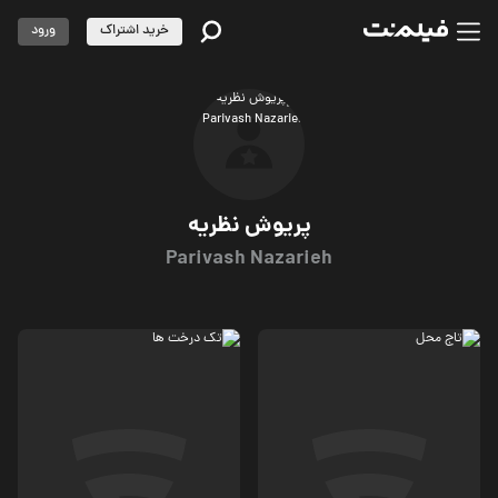
خرید اشتراک
ورود
پریوش نظریه
Parivash Nazarieh