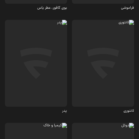
فراموشی
بوی کافور، عطر یاس
جنایی، اکشن
اجتماعی
7.8
6.4
لانتوری
پدر