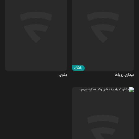
درام، جنگی
درام
4.8
5.4
رایگان
بیداری رویاها
دلبری
جنایی، درام