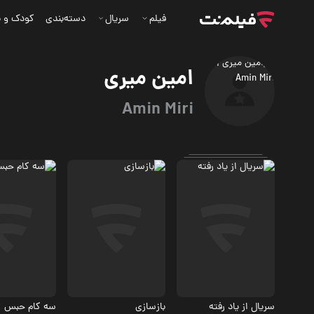
فیلم
سریال
دسته‌بندی
کودک و ن
امین میری
Amin Miri
درام
درام
درام
5.1
سریال از یاد رفته
بازسازی
سه کام حبس