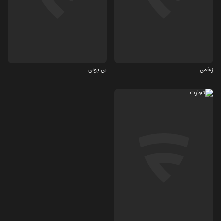
کمدی، درام
درام، اکشن
6.3
زخمی
بی پولی
جنایی، ماجرایی
3.8