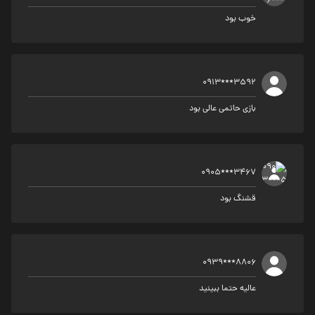
خوب بود
0913***3592
بازی حاتمی عالی بود
0905***3467
قشنگ بود
0939***8806
عالیه حتما ببینید