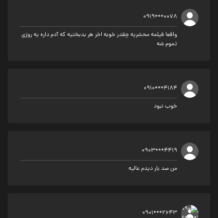
0919***0078
واقعا فیلمه محشریه چقدر خوبه اخر هر بدبختیه که آدم داره یه روزی
تموم شه
0910***4184
خوب نبود
0903***4419
من صد بار دیدم عالیه
0901***2643