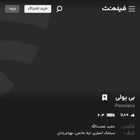
خرید اشتراک
ورود
بی پولی
Penniless
6.3
%89
کارگردان
:
حمید نعمت‌الله
بازیگر
:
سیامک انصاری، لیلا حاتمی، بهرام رادان