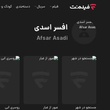
فیلم
سریال
دسته‌بندی
کودک و ن
افسر اسدی
Afsar Asadi
درام، اجتماعی
درام
جستجو در شهر
عبور از غبار
روسری آبی