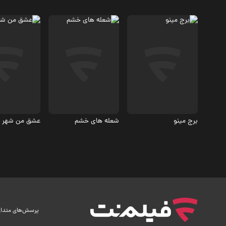
جنگی، تاریخی
اجتماعی
درام
6.2
5.6
برج مینو
شعله های خشم
عشق من شهر 
پرسش‌های متدا