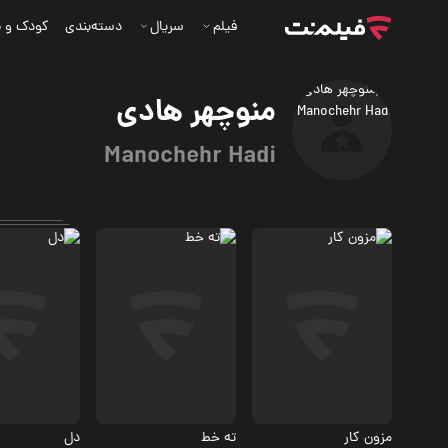
فیلم
سریال
دسته‌بندی
کودک و ن
منوچهر هادی
Manochehr Hadi
درام
درام
ماجرایی، درام
2
مزون کار
ته خط
دل