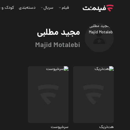
فیلم
سریال
دسته‌بندی
کودک و ن
مجید مطلبی
Majid Motalebi
درام
درام
7.3
5.9
هت‌تریک
سرخپوست