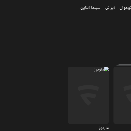
وجوان
ایرانی
سینما آنلاین
کمدی
4.2
مارموز