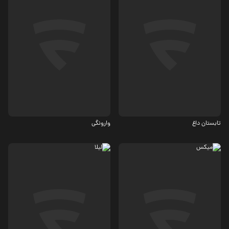
درام
درام
6.3
5.6
تابستان داغ
وارونگی
درام، کمدی
درام