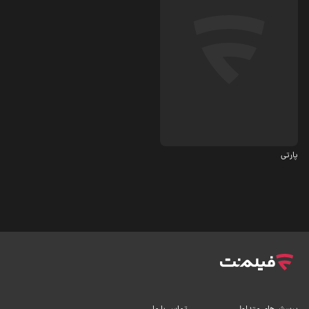
درام
5.6
پارتی