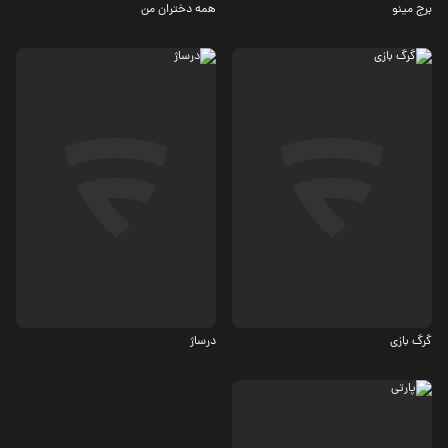
برج مینو
همه دختران من
معمایی
اجتماعی
5.6
4.9
گرگ بازی
درساژ